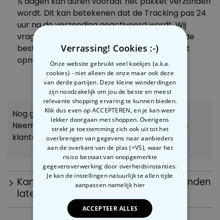
½ dagen kan duren voordat het pakket verzonden
wordt. Dit kan betekenen dat de Tracking pas 24
uur na de verzending geactiveerd wordt. Wij
vragen je om alsjeblieft deze tijd (48 uur na de
Verrassing! Cookies :-)
bestelling) af te wachten voordat je contact
opneemt.
Onze website gebruikt veel koekjes (a.k.a.
cookies) - niet alleen de onze maar ook deze
van derde partijen. Deze kleine wonderdingen
zijn noodzakelijk om jou de beste en meest
relevante shopping ervaring te kunnen bieden.
Klik dus even op ACCEPTEREN, en je kan weer
Nog geen antwoord op je vraag gevonden?!?
lekker doorgaan met shoppen. Overigens
Neem dan contact op met onze fabelachtige
strekt je toestemming zich ook uit tot het
klantenservice.
We gaan je helpen!
overbrengen van gegevens naar aanbieders
aan de overkant van de plas (=VS), waar het
risico bestaat van onopgemerkte
gegevensverwerking door overheidsinstanties.
Je kan de instellingen natuurlijk te allen tijde
Kan ik mijn bestelling ook in andere landen
aanpassen
namelijk hier
laten leveren?
ACCEPTEER ALLES
Wij leveren vanuit elke webshop alleen naar dat