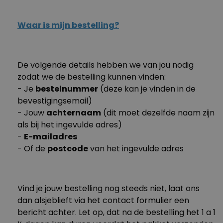
- Leveringsadres veranderen
Waar is mijn bestelling?
- Vastleggen waar je pakketje kan worden
achtergelaten
Nog geen antwoord op je vraag gevonden?!?
De volgende details hebben we van jou nodig
- Je pakketje in een GLS depot laten leveren, waar
Neem dan contact op met onze fabelachtige
zodat we de bestelling kunnen vinden:
je het zelf kunt ophalen
klantenservice.
We gaan je helpen!
- Je
bestelnummer
(deze kan je vinden in de
- De dag van de levering kiezen
bevestigingsemail)
- Jouw
achternaam
(dit moet dezelfde naam zijn
als bij het ingevulde adres)
Nog geen antwoord op je vraag gevonden?!?
-
E-mailadres
Neem dan contact op met onze fabelachtige
- Of de
postcode
van het ingevulde adres
klantenservice.
We gaan je helpen!
Vind je jouw bestelling nog steeds niet, laat ons
dan alsjeblieft via het contact formulier een
bericht achter. Let op, dat na de bestelling het 1 a 1