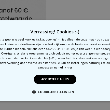
Verrassing! Cookies :-)
te gebruikt veel koekjes (a.k.a. cookies) - niet alleen de onze maar ook dez
Deze kleine wonderdingen zijn noodzakelijk om jou de beste en meest relevan
? Neem dan contact op met onze fabelachtige klantense
 te kunnen bieden. Klik dus even op ACCEPTEREN, en je kan weer lekker doo
 Overigens strekt je toestemming zich ook uit tot het overbrengen van gege
ders aan de overkant van de plas (=VS), waar het risico bestaat van onopg
sverwerking door overheidsinstanties. Je kan de instellingen natuurlijk te all
aanpassen
namelijk hier
eren?
even? Of ben je waarschijnlijk niet thuis wanneer je best
ACCEPTEER ALLES
volgen. Deze link vind je in de bevestingsemail, die je ont
COOKIE-INSTELLINGEN
 kan je best makkelijk je leveringsadres veranderen. Je h
landen laten leveren?
tinformatie van onze logistiek partners. Zou er iets niet 
n ons krijgt, ontvang je ook een email van GLS. Hier staat
n zij kunnen het dan nog aanpassen.
dat land. Maar je kan uiteraard van webshop wisselen, zod
OODZAKELIJK
PERFORMANCE
MARKETING
O
ink waar je de verzendopties kan veranderen. Je kan bijvo