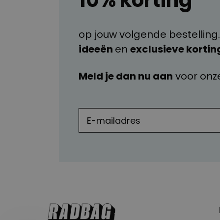
10% korting
Nog geen antwoord op je vraag gevonden?!
op jouw volgende bestelling.
ideeën
en
exclusieve kortin
Meld je dan nu aan
voor onz