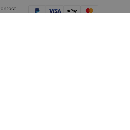
contact
ger/Youtuber
aanvragen
© 2026 radbag