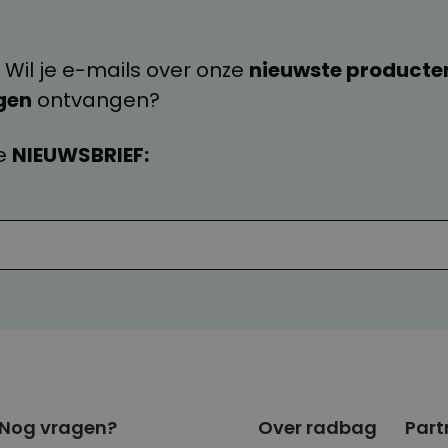
? Neem dan contact op met onze fabelachtige klantense
 Wil je e-mails over onze
nieuwste producte
gen
ontvangen?
e
NIEUWSBRIEF:
Nog vragen?
Over radbag
Part