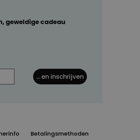
rvice.
We gaan je helpen!
n, geweldige cadeau
... en inschrijven
nerinfo
Betalingsmethoden