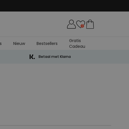
0
Gratis
s
Nieuw
Bestsellers
Cadeau
Betaal met Klarna
juiste hoeveelheid verpakkings materiaal,