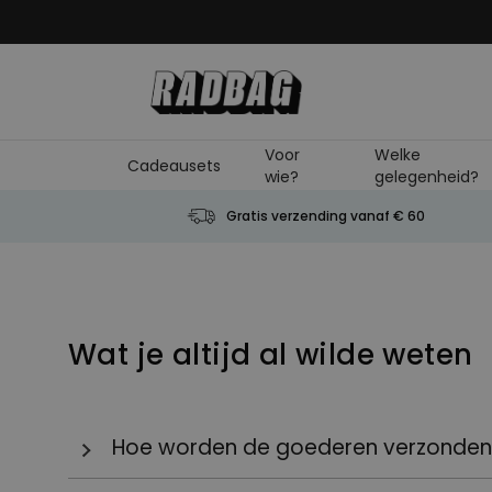
Ga naar de inhoud
Voor
Welke
Cadeausets
wie?
gelegenheid?
Gratis verzending vanaf € 60
Wat je altijd al wilde weten
Hoe worden de goederen verzonde
Jouw bestelling wordt (normaal gesproken) 