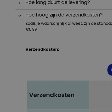
Hoe lang duurt de levering?
zodat alles veilig aankomt. We sturen je alle
De levertijd bedraagt meestal 3 - 4 werkda
Hoe hoog zijn de verzendkosten?
wordt gemaakt. Dus 4-5 werkdagen. Overigens
Nog geen antwoord op je vraag gevonden?!
duidelijk aan op de productpagina en in je w
Zoals je waarschijnlijk al weet, zijn de sta
€6,99.
Nog geen antwoord op je vraag gevonden?!
Verzendkosten: