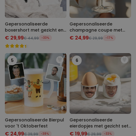
Gepersonaliseerde
Gepersonaliseerde
boxershort met gezicht en
champagne coupe met
tekst
tekst
€ 29,99
€ 24,99
€ 44,99
-33%
€ 29,99
-17%
5
6
Gepersonaliseerde Bierpul
Gepersonaliseerde
voor 't Oktoberfest
eierdopjes met gezicht set
van twee
€ 24,99
€ 19,99
€ 39,99
-38%
€ 29,99
-33%