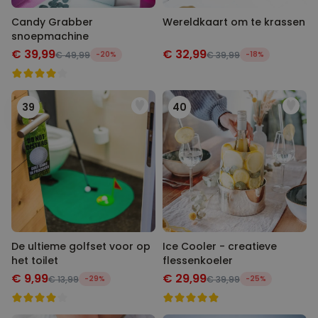
Candy Grabber
Wereldkaart om te krassen
snoepmachine
€ 39,99
€ 32,99
€ 49,99
-20%
€ 39,99
-18%
39
40
De ultieme golfset voor op
Ice Cooler - creatieve
het toilet
flessenkoeler
€ 9,99
€ 29,99
€ 13,99
-29%
€ 39,99
-25%