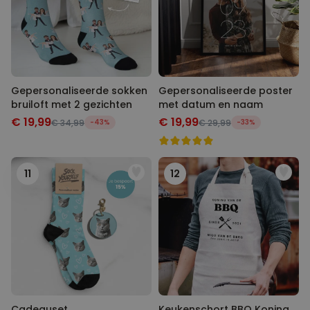
Gepersonaliseerde sokken
Gepersonaliseerde poster
bruiloft met 2 gezichten
met datum en naam
€ 19,99
€ 19,99
€ 34,99
-43%
€ 29,99
-33%
11
12
Cadeauset
Keukenschort BBQ Koning