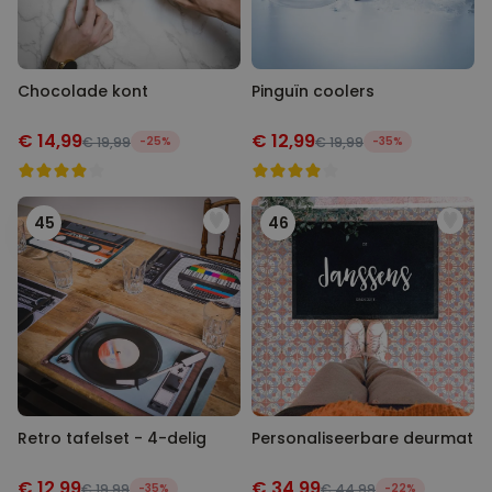
Chocolade kont
Pinguïn coolers
€ 14,99
€ 12,99
€ 19,99
-25%
€ 19,99
-35%
45
46
Retro tafelset - 4-delig
Personaliseerbare deurmat
€ 12,99
€ 34,99
€ 19,99
-35%
€ 44,99
-22%