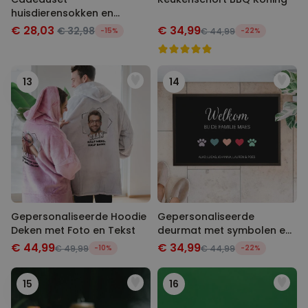
huisdierensokken en
sleutelhanger
€ 28,03
€ 34,99
€ 32,98
-15%
€ 44,99
-22%
13
14
Gepersonaliseerde Hoodie
Gepersonaliseerde
Deken met Foto en Tekst
deurmat met symbolen en
naam
€ 44,99
€ 34,99
€ 49,99
-10%
€ 44,99
-22%
15
16