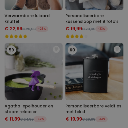
Verwarmbare luiaard
Personaliseerbare
knuffel
kussensloop met 9 foto’s
€ 22,99
€ 19,99
€ 29,99
-23%
€ 29,99
-33%
59
60
Agatha lepelhouder en
Personaliseerbare veldfles
stoom releaser
met tekst
€ 11,89
€ 19,99
€ 24,99
-52%
€ 29,99
-33%