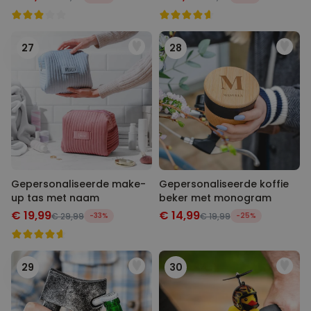
27
28
Gepersonaliseerde make-
Gepersonaliseerde koffie
up tas met naam
beker met monogram
€ 19,99
€ 14,99
€ 29,99
-33%
€ 19,99
-25%
29
30