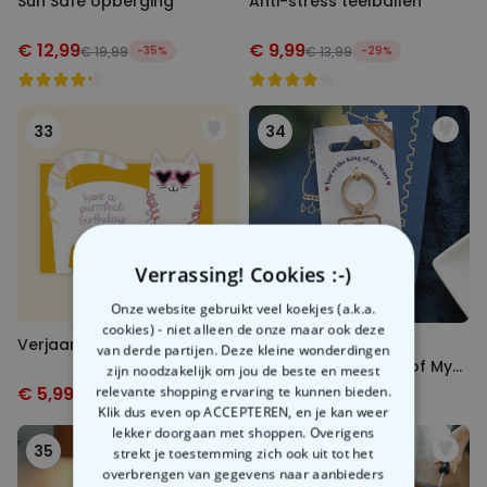
Sun Safe opberging
Anti-stress teelballen
€ 12,99
€ 9,99
€ 19,99
-35%
€ 13,99
-29%
33
34
Verrassing! Cookies :-)
Onze website gebruikt veel koekjes (a.k.a.
cookies) - niet alleen de onze maar ook deze
Verjaardagskaart kat
Speelkaarten-
van derde partijen. Deze kleine wonderdingen
sleutelhanger “King of My
zijn noodzakelijk om jou de beste en meest
Heart”
€ 5,99
relevante shopping ervaring te kunnen bieden.
€ 4,99
€ 7,99
-25%
€ 6,99
-29%
Klik dus even op ACCEPTEREN, en je kan weer
lekker doorgaan met shoppen. Overigens
35
36
strekt je toestemming zich ook uit tot het
overbrengen van gegevens naar aanbieders