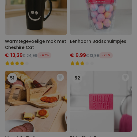
Warmtegevoelige mok met
Eenhoorn Badschuimpjes
Cheshire Cat
€ 13,29
€ 9,99
€ 24,99
-47%
€ 13,99
-29%
51
52