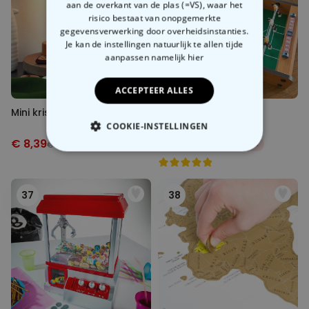
aan de overkant van de plas (=VS), waar het
risico bestaat van onopgemerkte
gegevensverwerking door overheidsinstanties.
Je kan de instellingen natuurlijk te allen tijde
aanpassen
namelijk hier
ACCEPTEER ALLES
Mini kristallen bol
Tafelvoetbal set
COOKIE-INSTELLINGEN
€ 8,39
€ 29,99
€ 14,99
-44%
€ 39,99
-25%
NOODZAKELIJK
PERFORMANCE
37
38
MARKETING
OVERIGE