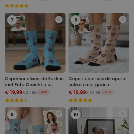
7
8
Gepersonaliseerde Sokken
Gepersonaliseerde aperol
met Foto Gezicht als
sokken met gezicht
Superheld
€ 19,99
€ 19,99
€ 34,99
-43%
€ 34,99
-43%
9
10