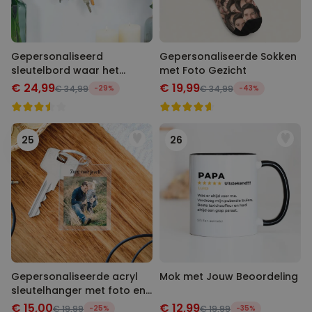
Gepersonaliseerd
Gepersonaliseerde Sokken
sleutelbord waar het
met Foto Gezicht
begon
€ 24,99
€ 19,99
€ 34,99
-29%
€ 34,99
-43%
25
26
Gepersonaliseerde acryl
Mok met Jouw Beoordeling
sleutelhanger met foto en
tekst
€ 15,00
€ 12,99
€ 19,99
-25%
€ 19,99
-35%