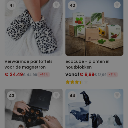
41
42
Verwarmde pantoffels
ecocube - planten in
voor de magnetron
houtblokken
€ 24,49
vanaf
€ 8,99
€ 44,99
-46%
€ 12,99
-31%
43
44