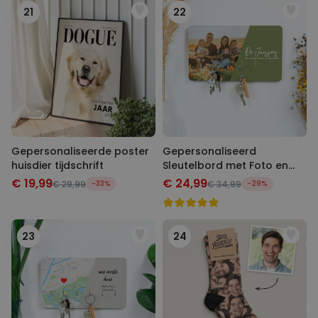
21
22
Gepersonaliseerde poster
Gepersonaliseerd
huisdier tijdschrift
Sleutelbord met Foto en
Tekst
€ 19,99
€ 24,99
€ 29,99
-33%
€ 34,99
-29%
23
24