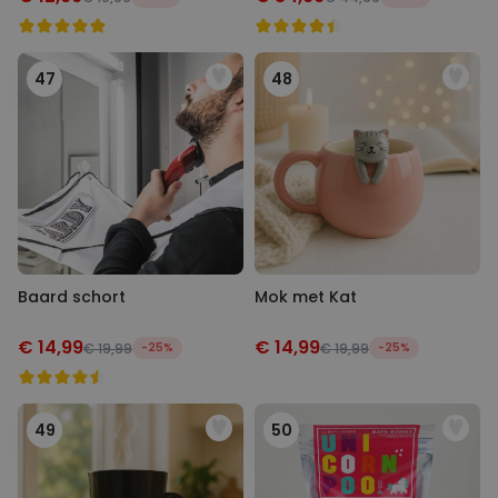
47
48
Baard schort
Mok met Kat
€ 14,99
€ 14,99
€ 19,99
-25%
€ 19,99
-25%
49
50