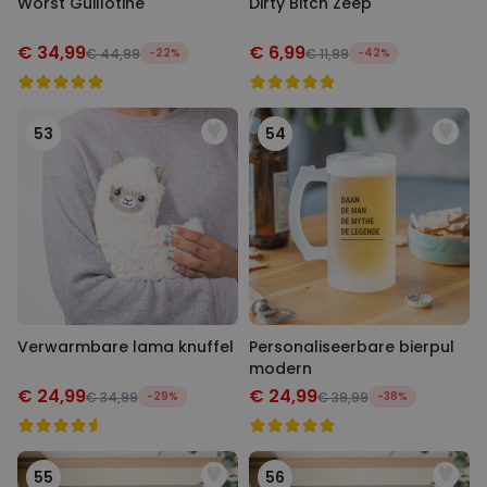
Worst Guillotine
Dirty Bitch Zeep
€ 34,99
€ 6,99
€ 44,99
-22%
€ 11,99
-42%
53
54
Verwarmbare lama knuffel
Personaliseerbare bierpul
modern
€ 24,99
€ 24,99
€ 34,99
-29%
€ 39,99
-38%
55
56