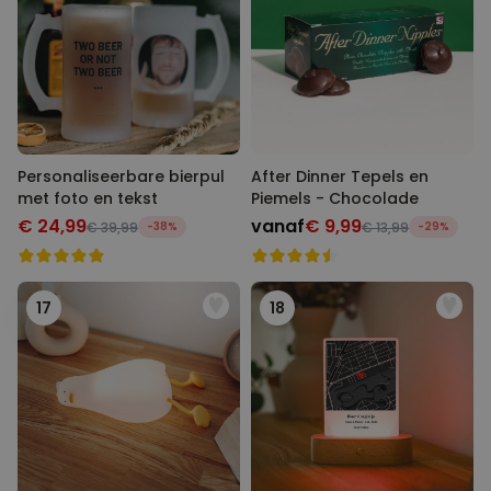
Personaliseerbare bierpul
After Dinner Tepels en
met foto en tekst
Piemels - Chocolade
€ 24,99
vanaf
€ 9,99
€ 39,99
-38%
€ 13,99
-29%
17
18