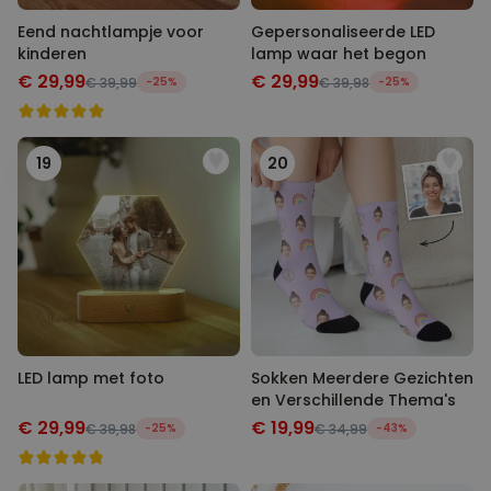
Eend nachtlampje voor
Gepersonaliseerde LED
kinderen
lamp waar het begon
€ 29,99
€ 29,99
€ 39,99
-25%
€ 39,98
-25%
19
20
LED lamp met foto
Sokken Meerdere Gezichten
en Verschillende Thema's
€ 29,99
€ 19,99
€ 39,98
-25%
€ 34,99
-43%