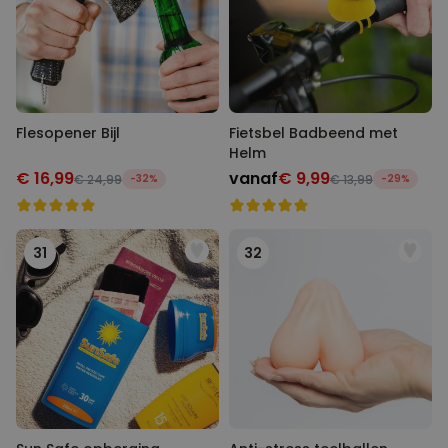
Flesopener Bijl
Fietsbel Badbeend met
Helm
€ 16,99
vanaf
€ 9,99
€ 24,99
-32%
€ 13,99
-29%
31
32