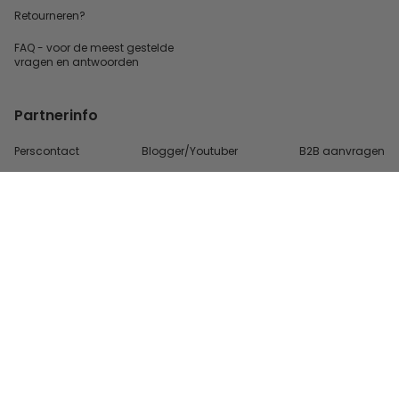
Retourneren?
FAQ - voor de
meest gestelde
vragen
en antwoorden
Partnerinfo
Perscontact
Blogger/Youtuber
B2B aanvragen
Betalingsmethoden
Algemene Voorwaarden
Beveiliging en privacy
Contact