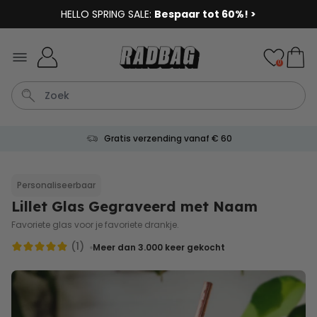
HELLO SPRING SALE:
Bespaar tot 60%! >
Ga naar de inhoud
0
Gratis verzending vanaf € 60
Bloempot
Koffie
Sokken
Deurmat
Aperol
Personaliseerbaar
Lillet Glas Gegraveerd met Naam
Personaliseerbaar
Aperol Spritz Glas met Naam
Favoriete glas voor je favoriete drankje.
Gegraveerd
Meer dan
(1)
Meer dan 3.000
keer gekocht
22.600
keer
24,99 €
gekocht
Personaliseerbaar
Gepersonaliseerde tas met
tekst en symbool