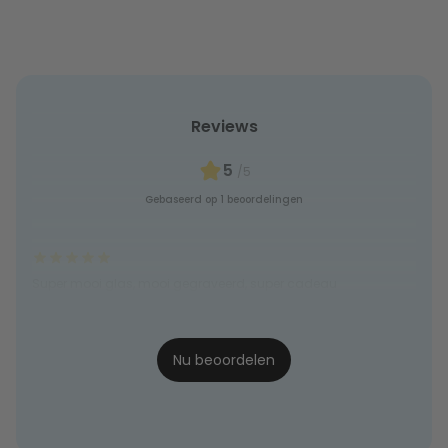
Reviews
5
/5
Gebaseerd op 1 beoordelingen
Super mooi glas, mooi gegraveerd, super cadeau
Sandra
26-04-2024
Nu beoordelen