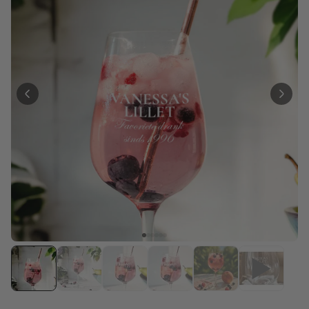
Meer dan
2.000
keer
34,99 €
gekocht
Personaliseerbaar
Gepersonaliseerde boxershort
met gezicht en tekst
Meer dan
11.400
keer
44,99 €
gekocht
Personaliseerbaar
Gepersonaliseerde
champagne coupe met tekst
Meer dan
1.700
keer
29,99 €
gekocht
Personaliseerbaar
Gepersonaliseerde Bierpul
voor 't Oktoberfest
Meer dan
1.200
keer
39,99 €
gekocht