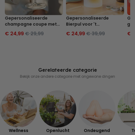
Gepersonaliseerde
Gepersonaliseerde
Gep
champagne coupe met
Bierpul voor 't
gla
tekst
Oktoberfest
€ 24,99
€ 29,99
€ 24,99
€ 39,99
€ 1
Gerelateerde categorie
Bekijk onze andere categorie met ongewone dingen
Wellness
Openlucht
Ondeugend
T