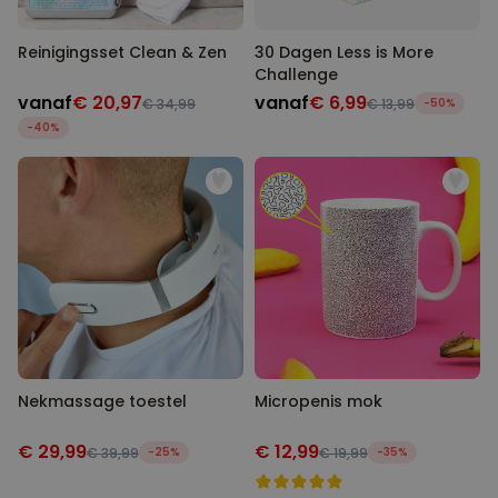
Reinigingsset Clean & Zen
30 Dagen Less is More
Challenge
vanaf
€ 20,97
vanaf
€ 6,99
€ 34,99
€ 13,99
-50%
-40%
Nekmassage toestel
Micropenis mok
€ 29,99
€ 12,99
€ 39,99
-25%
€ 19,99
-35%