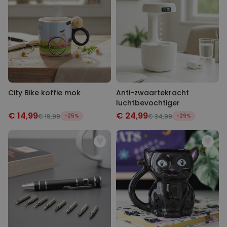
City Bike koffie mok
Anti-zwaartekracht
luchtbevochtiger
€ 14,99
€ 24,99
€ 19,99
-25%
€ 34,99
-29%