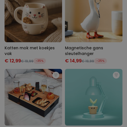
Katten mok met koekjes
Magnetische gans
vak
sleutelhanger
€ 12,99
€ 14,99
€ 19,99
-35%
€ 19,99
-25%