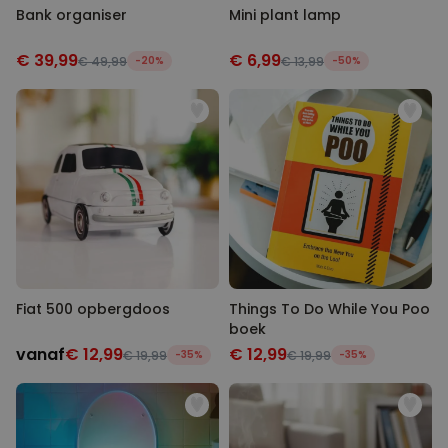
Bank organiser
Mini plant lamp
€ 39,99
€ 6,99
€ 49,99
-20%
€ 13,99
-50%
Fiat 500 opbergdoos
Things To Do While You Poo
boek
vanaf
€ 12,99
€ 12,99
€ 19,99
-35%
€ 19,99
-35%