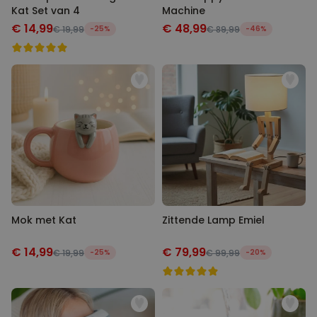
Kat Set van 4
Machine
€ 14,99
€ 48,99
€ 19,99
-25%
€ 89,99
-46%
Mok met Kat
Zittende Lamp Emiel
€ 14,99
€ 79,99
€ 19,99
-25%
€ 99,99
-20%