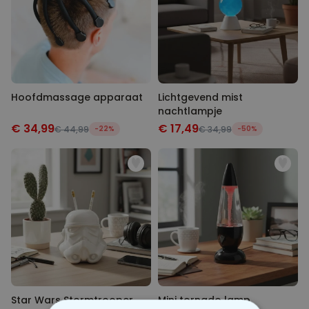
Hoofdmassage apparaat
Lichtgevend mist
nachtlampje
€ 34,99
€ 17,49
€ 44,99
-22%
€ 34,99
-50%
Star Wars Stormtrooper
Mini tornado lamp