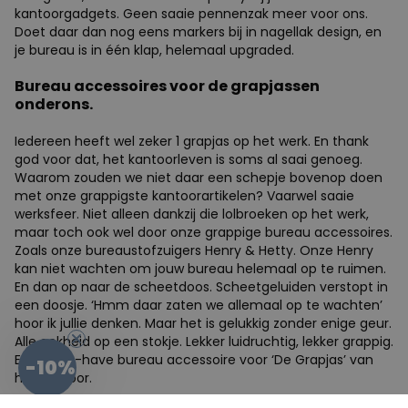
kantoorgadgets. Geen saaie pennenzak meer voor ons.
Doet daar dan nog eens markers bij in nagellak design, en
je bureau is in één klap, helemaal upgraded.
Bureau accessoires voor de grapjassen
onderons.
Iedereen heeft wel zeker 1 grapjas op het werk. En thank
god voor dat, het kantoorleven is soms al saai genoeg.
Waarom zouden we niet daar een schepje bovenop doen
met onze grappigste kantoorartikelen? Vaarwel saaie
werksfeer. Niet alleen dankzij die lolbroeken op het werk,
maar toch ook wel door onze grappige bureau accessoires.
Zoals onze bureaustofzuigers Henry & Hetty. Onze Henry
kan niet wachten om jouw bureau helemaal op te ruimen.
En dan op naar de scheetdoos. Scheetgeluiden verstopt in
een doosje. ‘Hmm daar zaten we allemaal op te wachten’
hoor ik jullie denken. Maar het is gelukkig zonder enige geur.
Alle gekheid op een stokje. Lekker luidruchtig, lekker grappig.
-10%
Een must-have bureau accessoire voor ‘De Grapjas’ van
het kantoor.