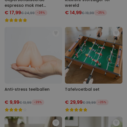
espresso mok met
wereld
monogram
€ 17,99
€ 14,99
€ 24,99
-28%
€ 19,99
-25%
Anti-stress teelballen
Tafelvoetbal set
€ 9,99
€ 29,99
€ 13,99
-29%
€ 39,99
-25%