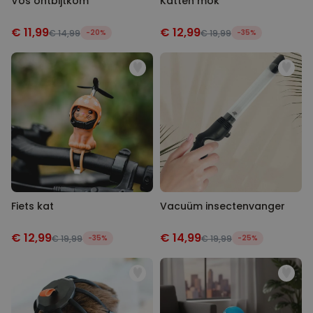
Vos ontbijtkom
Katten mok
€ 11,99
€ 12,99
€ 14,99
-20%
€ 19,99
-35%
Fiets kat
Vacuüm insectenvanger
€ 12,99
€ 14,99
€ 19,99
-35%
€ 19,99
-25%