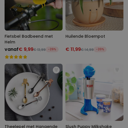
NOODZAKELIJK
PERFORMANCE
MARKETING
OVERIGE
Fietsbel Badbeend met
Huilende Bloempot
Helm
vanaf
€ 9,99
€ 11,99
€ 13,99
-29%
€ 14,99
-20%
Theelepel met Hangende
Slush Puppy Milkshake