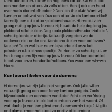
Denk aan katten, katten en nog eens katten. Ok nee, ook
aan honden en otters. Ja zelfs otters. Ben jij ook een head
over heels dierenliefhebber ? Dan join the club! Want wij
kunnen er ook wat van. Dus een otter. Ja als kantoorartikel!
Namelijk een otto ottor-plakbandhouder. Hij maakt zich
graag nuttig op jouw bureau. Hij houdt de hele dag lang jou
plakband rolletje klaar. Dag saaie plakbandhouder! Hallo lief,
schattig kantoor ottertje. Natuurlijk vergeten we de
catlovers niet onder ons. Kantoorartikelen voor catlovers?
Nee joh! Toch wel, hier neem bijvoorbeeld onze kat
polssteun a.k.a. stress speeltje. Ze zien er zo schattig uit, en
het is nog eens fijn voor op jouw bureau. Dit kantoorartikel
is ook voor onze hondenliefhebbers. Yes weer een win-win
hierzo.
Kantoorartikelen voor de damens
Hi dametjes, we zijn jullie niet vergeten. Ook jullie willen
natuurlijk graag een paar fancy kantoorgadgets. Zoals
bijvoorbeeld een eenhoorn ventilator. Echt een verfrissing
voor op je bureau, in alle betekenissen van het woord. Of
wat dacht je van een glinsterend zeemermin tasje? All glits
and glams, maar het staat zo pretty bij je andere