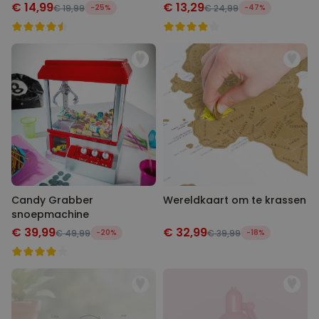
€ 14,99
€ 13,29
€ 19,99
-25%
€ 24,99
-47%
Candy Grabber
Wereldkaart om te krassen
snoepmachine
€ 39,99
€ 32,99
€ 49,99
-20%
€ 39,99
-18%