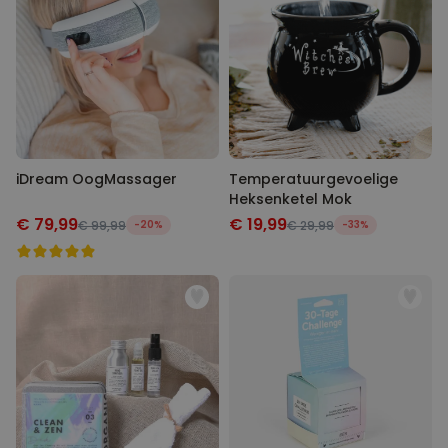
iDream OogMassager
Temperatuurgevoelige
Heksenketel Mok
€ 79,99
€ 19,99
€ 99,99
-20%
€ 29,99
-33%