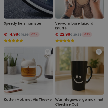
Speedy fiets hamster
Verwarmbare luiaard
knuffel
€ 14,99
€ 22,99
€ 19,99
-25%
€ 29,99
-23%
Katten Mok met Vis Thee-ei
Warmtegevoelige mok met
Cheshire Cat