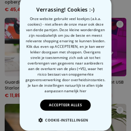
opbergdoos
Verrassing! Cookies :-)
€ 45,49
€ 13,99
€ 79,99
-43%
€ 29,99
-53%
Onze website gebruikt veel koekjes (a.k.a.
cookies) - niet alleen de onze maar ook deze
van derde partijen. Deze kleine wonderdingen
zijn noodzakelijk om jou de beste en meest
relevante shopping ervaring te kunnen bieden.
Klik dus even op ACCEPTEREN, en je kan weer
lekker doorgaan met shoppen. Overigens
strekt je toestemming zich ook uit tot het
overbrengen van gegevens naar aanbieders
aan de overkant van de plas (=VS), waar het
risico bestaat van onopgemerkte
gegevensverwerking door overheidsinstanties.
Guardians Of The Galaxy
Barbie neon lamp met USB
Je kan de instellingen natuurlijk te allen tijde
Starlord 3D mok
aanpassen
namelijk hier
€ 11,89
€ 24,99
€ 24,99
-52%
€ 34,99
-29%
ACCEPTEER ALLES
COOKIE-INSTELLINGEN