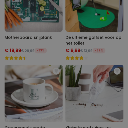
Motherboard snijplank
De ultieme golfset voor op
het toilet
€ 19,99
€ 9,99
€ 29,99
-33%
€ 13,99
-29%
Gepersonaliseerde
Kleinste stofzuiger ter