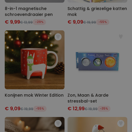
8-in-1 magnetische
Schattig & griezelige katten
schroevendraaier pen
mok
€ 9,99
€ 9,09
€ 13,99
-29%
€ 19,99
-55%
Konijnen mok Winter Edition
Zon, Maan & Aarde
stressbal-set
€ 9,09
€ 12,99
€ 19,99
-55%
€ 19,99
-35%