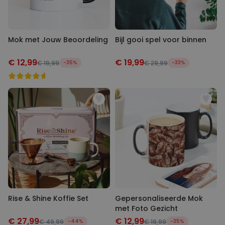
Mok met Jouw Beoordeling
Bijl gooi spel voor binnen
€ 12,99
€ 19,99
€ 19,99
-35%
€ 29,99
-33%
Rise & Shine Koffie Set
Gepersonaliseerde Mok
met Foto Gezicht
€ 27,99
€ 12,99
€ 49,99
-44%
€ 19,99
-35%