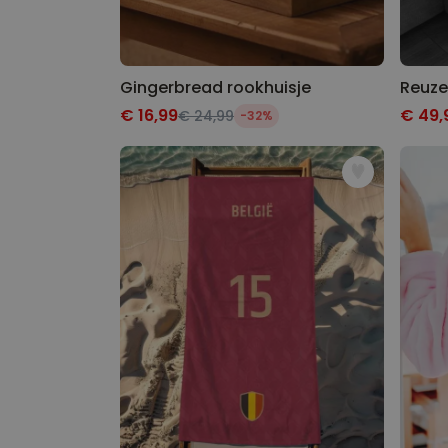
Gingerbread rookhuisje
Reuze
€ 16,99
€ 49,
€ 24,99
-32%