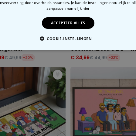
sverwerking door overheidsinstanties. Je kan de instellingen natuurlijk te all
aanpassen
namelijk hier
ACCEPTEER ALLES
COOKIE-INSTELLINGEN
organiser
Gepersonaliseerd Era T-sh
OODZAKELIJK
PERFORMANCE
MARKETING
O
99
€ 34,99
€ 49,99
€ 44,99
-20%
-22%