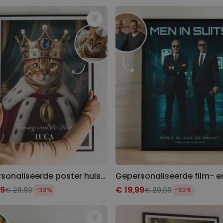
Personaliseerbaar
Gepersonaliseerde boxershort
met gezicht en tekst
Meer dan
11.400
keer
44,99 €
gekocht
Personaliseerbaar
Gepersonaliseerde
champagne coupe met tekst
Meer dan
1.700
keer
29,99 €
gekocht
Personaliseerbaar
Gepersonaliseerde Bierpul
voor 't Oktoberfest
Meer dan
1.200
keer
Gepersonaliseerde poster huisdier met kostuum
39,99 €
gekocht
99
€ 19,99
€ 29,99
€ 29,99
-33%
-33%