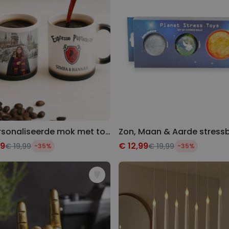
Gepersonaliseerde mok met tover ontwerp
99
€ 12,99
€ 19,99
€ 19,99
-35%
-35%