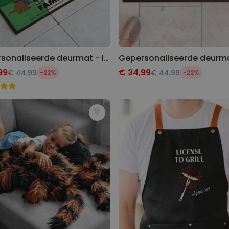
Gepersonaliseerde deurmat - illustratie stripfiguur familie
99
€ 34,99
€ 44,99
€ 44,99
-22%
-22%