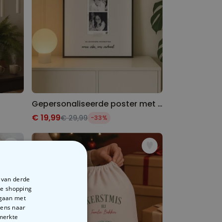
Gepersonaliseerde poster met fotostrips en tekst
€ 19,99
€ 29,99
-33%
e van derde
te shopping
rgaan met
vens naar
emerkte