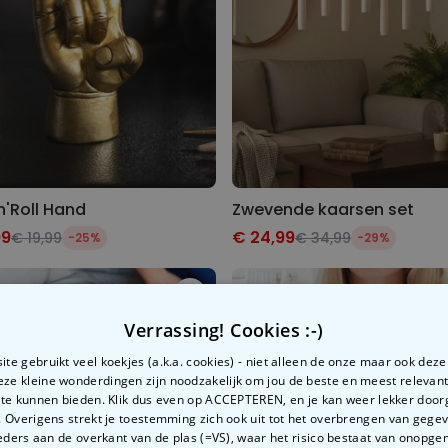
n'Roll Hand
Zwevende kaarsen set
99
€ 24,99
€ 19,99
€ 34,99
-25%
-29%
Verrassing! Cookies :-)
te gebruikt veel koekjes (a.k.a. cookies) - niet alleen de onze maar ook dez
Deze kleine wonderdingen zijn noodzakelijk om jou de beste en meest relevan
 te kunnen bieden. Klik dus even op ACCEPTEREN, en je kan weer lekker doo
 Overigens strekt je toestemming zich ook uit tot het overbrengen van gege
ders aan de overkant van de plas (=VS), waar het risico bestaat van onopg