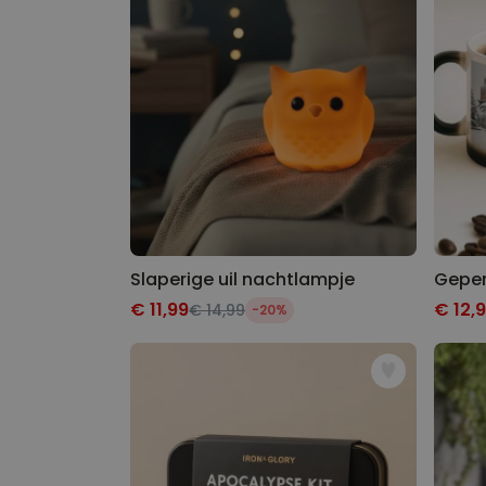
Slaperige uil nachtlampje
€ 11,99
€ 12,
€ 14,99
-20%