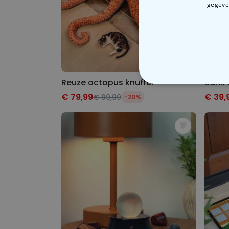
gegeven
Reuze octopus knuffel
Bank 
N
€ 79,99
€ 39,
€ 99,99
-20%