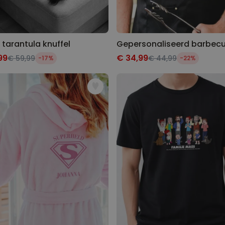
 tarantula knuffel
99
€ 34,99
€ 59,99
€ 44,99
-17%
-22%