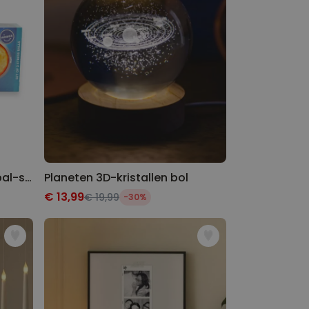
Zon, Maan & Aarde stressbal-set
Planeten 3D-kristallen bol
€ 13,99
€ 19,99
-30%