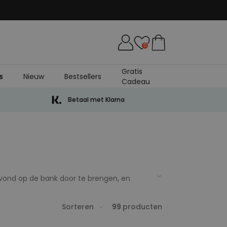
0
Gratis
s
Nieuw
Bestsellers
Cadeau
Betaal met Klarna
avond op de bank door te brengen, en
o’n ontspannend filmavondje. Maar voor de
 Voldermort echt in de buurt is. Yes, we zijn
Sorteren
99
producten
Dit allemaal speciaal voor jouw leukste