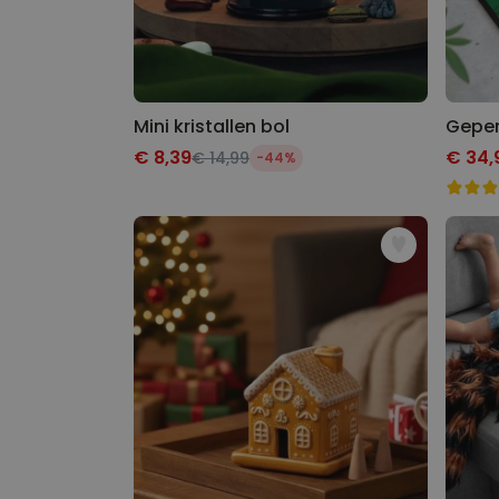
Mini kristallen bol
€ 8,39
€ 34,
€ 14,99
-44%