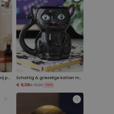
Gepersonaliseerde schilderij poster
Schattig & griezelige katten mok
€ 9,09
€ 19,99
-55%