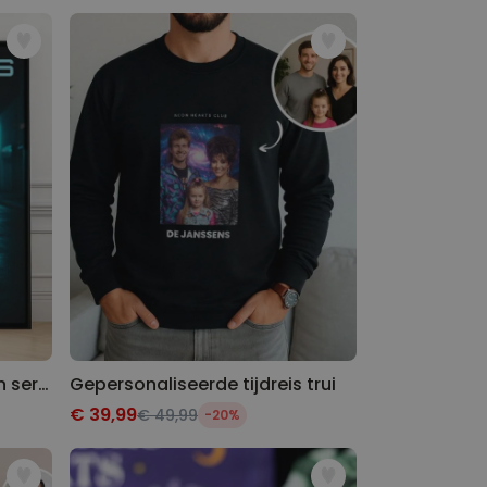
Gepersonaliseerde film- en serie poster
Gepersonaliseerde tijdreis trui
€ 39,99
€ 49,99
-20%