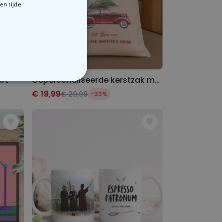
en tijde
irt
Gepersonaliseerde kerstzak met illustratie
VERIGE
€ 19,99
€ 29,99
-33%