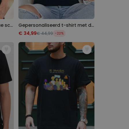
Gepersonaliseerd barbecue schort met tekst
Gepersonaliseerd t-shirt met drie foto’s en tekst
€ 34,99
€ 44,99
-22%