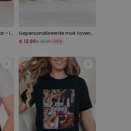
Gepersonaliseerde deurmat - illustratie cartoon familie
Gepersonaliseerde mok tovenaars
€ 12,99
€ 19,99
-35%