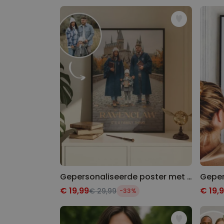
Gepersonaliseerde poster met individueel magisch design
€ 19,99
€ 19,
€ 29,99
-33%