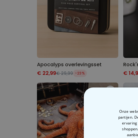
Apocalyps overlevingsset
Rock'
€ 22,99
€ 14,
€ 29,99
-23%
Onze websi
partijen. 
ervaring
shoppen.
aanbie