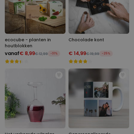
ecocube - planten in
Chocolade kont
houtblokken
vanaf
€ 8,99
€ 14,99
€ 12,99
-31%
€ 19,99
-25%