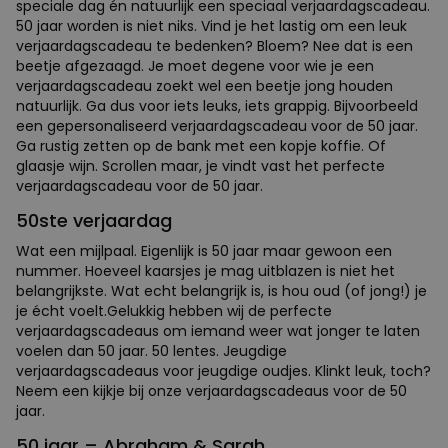
speciale dag én natuurlijk een speciaal verjaardagscadeau.
50 jaar worden is niet niks. Vind je het lastig om een leuk
verjaardagscadeau te bedenken? Bloem? Nee dat is een
beetje afgezaagd. Je moet degene voor wie je een
verjaardagscadeau zoekt wel een beetje jong houden
natuurlijk. Ga dus voor iets leuks, iets grappig. Bijvoorbeeld
een gepersonaliseerd verjaardagscadeau voor de 50 jaar.
Ga rustig zetten op de bank met een kopje koffie. Of
glaasje wijn. Scrollen maar, je vindt vast het perfecte
verjaardagscadeau voor de 50 jaar.
50ste verjaardag
Wat een mijlpaal. Eigenlijk is 50 jaar maar gewoon een
nummer. Hoeveel kaarsjes je mag uitblazen is niet het
belangrijkste. Wat echt belangrijk is, is hou oud (of jong!) je
je écht voelt.Gelukkig hebben wij de perfecte
verjaardagscadeaus om iemand weer wat jonger te laten
voelen dan 50 jaar. 50 lentes. Jeugdige
verjaardagscadeaus voor jeugdige oudjes. Klinkt leuk, toch?
Neem een kijkje bij onze verjaardagscadeaus voor de 50
jaar.
50 jaar – Abraham & Sarah