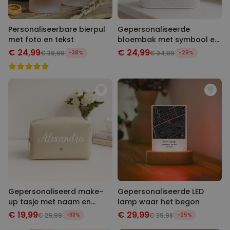
Personaliseerbare bierpul
Gepersonaliseerde
met foto en tekst
bloembak met symbool en
tekst
€ 24,99
€ 24,99
€ 39,99
-38%
€ 34,99
-29%
Gepersonaliseerd make-
Gepersonaliseerde LED
up tasje met naam en
lamp waar het begon
symbool
€ 19,99
€ 29,99
€ 29,99
-33%
€ 39,98
-25%