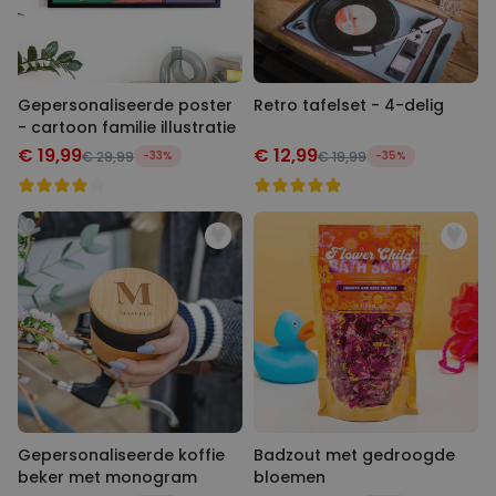
MARKETING
OVERIGE
Gepersonaliseerde poster
Retro tafelset - 4-delig
- cartoon familie illustratie
€ 19,99
€ 12,99
€ 29,99
-33%
€ 19,99
-35%
Gepersonaliseerde koffie
Badzout met gedroogde
beker met monogram
bloemen