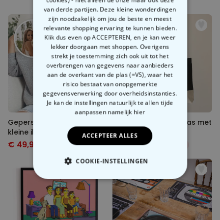
cookies) - niet alleen de onze maar ook deze
van derde partijen. Deze kleine wonderdingen
zijn noodzakelijk om jou de beste en meest
relevante shopping ervaring te kunnen bieden.
Klik dus even op ACCEPTEREN, en je kan weer
lekker doorgaan met shoppen. Overigens
strekt je toestemming zich ook uit tot het
overbrengen van gegevens naar aanbieders
aan de overkant van de plas (=VS), waar het
risico bestaat van onopgemerkte
gegevensverwerking door overheidsinstanties.
Je kan de instellingen natuurlijk te allen tijde
aanpassen
namelijk hier
Gepersonaliseerde trui met
Gepersonaliseerde tas met
kleine illustratie
monogram
ACCEPTEER ALLES
€ 49,99
€ 24,99
€ 63,98
-22%
€ 34,99
-29%
COOKIE-INSTELLINGEN
NOODZAKELIJK
PERFORMANCE