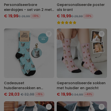
Personaliseerbare
Gepersonaliseerde poster
eierdopjes - set van 2 met
als krant
naam en symbool
€ 19,99
€ 19,99
€ 29,99
-33%
€ 29,99
-33%
Cadeauset
Gepersonaliseerde sokken
huisdierensokken en
met huisdier en gezicht
sleutelhanger
€ 28,03
€ 19,99
€ 32,98
-15%
€ 34,99
-43%