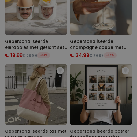
Gepersonaliseerde
Gepersonaliseerde
eierdopjes met gezicht set
champagne coupe met
van twee
tekst
€ 19,99
€ 24,99
€ 29,99
-33%
€ 29,99
-17%
Gepersonaliseerde tas met
Gepersonaliseerde poster