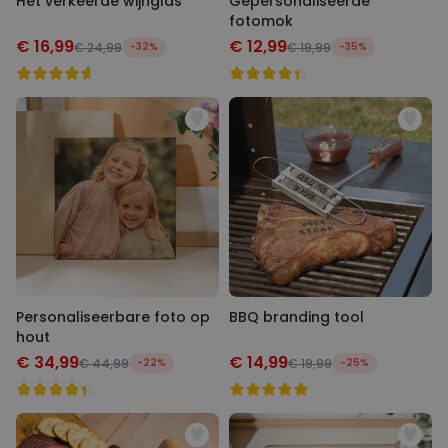
Het verkeerde wijnglas
Gepersonaliseerde
fotomok
€ 16,99
€ 12,99
€ 24,99
-32%
€ 19,99
-35%
Personaliseerbare foto op
BBQ branding tool
hout
€ 34,99
€ 14,99
€ 44,99
-22%
€ 19,99
-25%