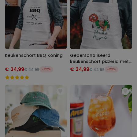
Keukenschort BBQ Koning
Gepersonaliseerd
keukenschort pizzeria met
gezicht
€ 34,99
€ 34,99
€ 44,99
-22%
€ 44,99
-22%