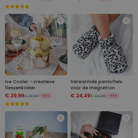
Ice Cooler - creatieve
Verwarmde pantoffels
flessenkoeler
voor de magnetron
€ 29,99
€ 24,49
€ 39,99
-25%
€ 44,99
-46%