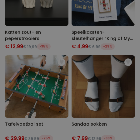
Katten zout- en
Speelkaarten-
peperstrooiers
sleutelhanger “King of My
Heart”
€ 12,99
€ 4,99
€ 19,99
-35%
€ 6,99
-29%
Tafelvoetbal set
Sandaalsokken
€ 29,99
€ 7,99
€ 39,99
-25%
€ 12,99
-38%