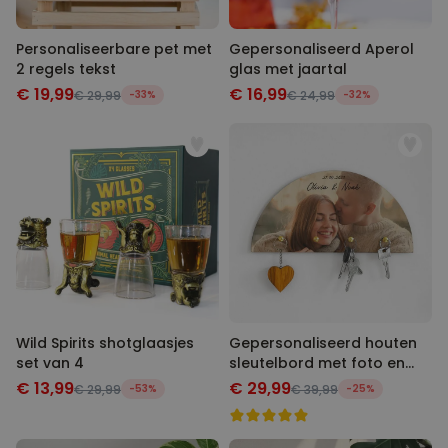
Personaliseerbare pet met
Gepersonaliseerd Aperol
2 regels tekst
glas met jaartal
€ 19,99
€ 16,99
€ 29,99
-33%
€ 24,99
-32%
Wild Spirits shotglaasjes
Gepersonaliseerd houten
set van 4
sleutelbord met foto en
tekst
€ 13,99
€ 29,99
€ 29,99
-53%
€ 39,99
-25%