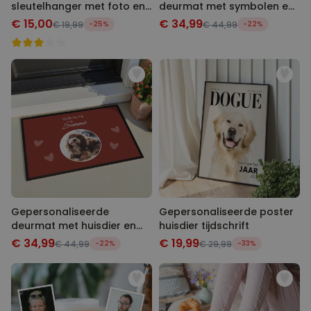
sleutelhanger met foto en
deurmat met symbolen en
tekst
naam
€ 15,00
€ 34,99
€ 19,99
-25%
€ 44,99
-22%
Gepersonaliseerde
Gepersonaliseerde poster
deurmat met huisdier en
huisdier tijdschrift
tekst
€ 34,99
€ 19,99
€ 44,99
-22%
€ 29,99
-33%