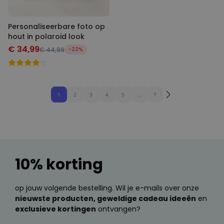
Personaliseerbare foto op
hout in polaroid look
€ 34,99
€ 44,99
-22%
1
2
3
4
5
...
7
10% korting
op jouw volgende bestelling. Wil je e-mails over onze
nieuwste producten, geweldige cadeau ideeën
en
exclusieve kortingen
ontvangen?