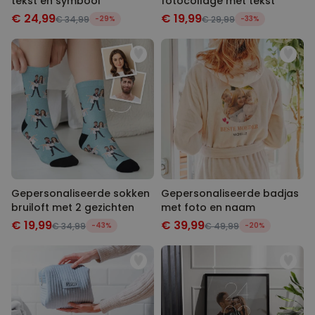
tekst en symbool
fotocollage met tekst
€ 24,99
€ 19,99
€ 34,99
-29%
€ 29,99
-33%
Gepersonaliseerde sokken
Gepersonaliseerde badjas
bruiloft met 2 gezichten
met foto en naam
€ 19,99
€ 39,99
€ 34,99
-43%
€ 49,99
-20%