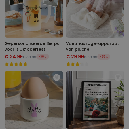
Gepersonaliseerde Bierpul
Voetmassage-apparaat
voor 't Oktoberfest
van pluche
€ 24,99
€ 29,99
€ 39,99
-38%
€ 39,99
-25%