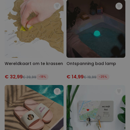
Wereldkaart om te krassen
Ontspanning bad lamp
€ 32,99
€ 14,99
€ 39,99
-18%
€ 19,99
-25%