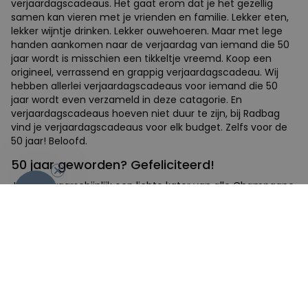
verjaardagscadeaus. Het gaat erom dat je het gezellig
samen kan vieren met je vrienden en familie. Lekker eten,
lekker wijntje drinken. Lekker ouwehoeren. Maar met lege
handen aankomen naar de verjaardag van iemand die 50
jaar wordt is misschien een tikkeltje vreemd. Koop een
origineel, verrassend en grappig verjaardagscadeau. Wij
hebben allerlei verjaardagscadeaus voor iemand die 50
jaar wordt even verzameld in deze catagorie. En
verjaardagscadeaus hoeven niet duur te zijn, bij Radbag
vind je verjaardagscadeaus voor elk budget. Zelfs voor de
50 jaar! Beloofd.
-10%
50 jaar geworden? Gefeliciteerd!
Je hebt waarschijnlijk een lichte kater van alle Champagne.
Nouja, lichte kater. We weten allemaal dat een kater door
de jaren heen steeds erger wordt. Dus het zal best een
flinke kater zijn. Maar dan was het iniedergeval gezellig. De
50 jaar is een mijlpaal die goed gevierd mag worden. En
uiteraard hoort daar een boven-gemiddeld consumering
van wijn bij. Zat er niks leuks tussen je verjaardagscadeaus?
Waren er vele die dachten: nudat hij/zij 50 jaar geworden is
kunnen we diegene wel een bosje bloemen cadeau doen.